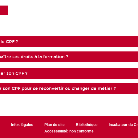
 le CPF ?
tre ses droits à la formation ?
er son CPF ?
er son CPF pour se reconvertir ou changer de métier ?
r
Infos légales
Plan de site
Bibliothèque
Incubateur du 
Accessibilité: non conforme