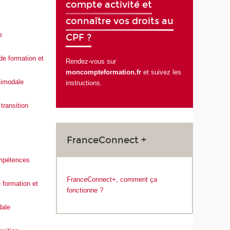
compte activité et
connaître vos droits au
e
CPF ?
 de formation et
Rendez-vous sur
moncompteformation.fr
et suivez les
timodale
instructions.
transition
FranceConnect +
ompétences
FranceConnect+, comment ça
 formation et
fonctionne ?
dale