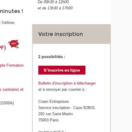
De 09h30 à 12h00
et de 13h30 à 17h00
minutes !
'utiliser,
Votre inscription
PF)
2 possibilités :
te Formation
.
Bulletin d’inscription à télécharger
 sanitaires et
et à renvoyer par courrier à :
Cnam Entreprises
11500A)
Service inscription - Case B2B01
292 rue Saint-Martin
75003 Paris
ou par e-mail à :