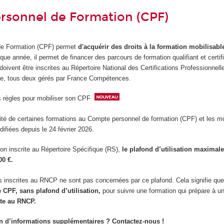
rsonnel de Formation (CPF)
de Formation (CPF) permet
d'acquérir des droits à la formation mobilisabl
que année, il permet de financer des parcours de formation qualifiant et certif
s doivent être inscrites au Répertoire National des Certifications Professionne
ue, tous deux gérés par France Compétences.
s règles pour mobiliser son CPF
ilité de certaines formations au Compte personnel de formation (CPF) et les m
difiées depuis le 24 février 2026.
on inscrite au Répertoire Spécifique (RS),
le plafond d’utilisation maximal
00 €.
s inscrites au RNCP ne sont pas concernées par ce plafond. Cela signifie qu
e CPF, sans plafond d’utilisation,
pour suivre une formation qui prépare à 
ite au RNCP.
n d’informations supplémentaires ? Contactez-nous !