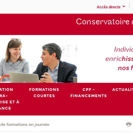
Accès directs
Conservatoire 
Indivi
enric
his
nos 
ATION
FORMATIONS
CPF -
ACTUALI
RA-
COURTES
FINANCEMENTS
ISE ET À
ANCE
de formations en journée