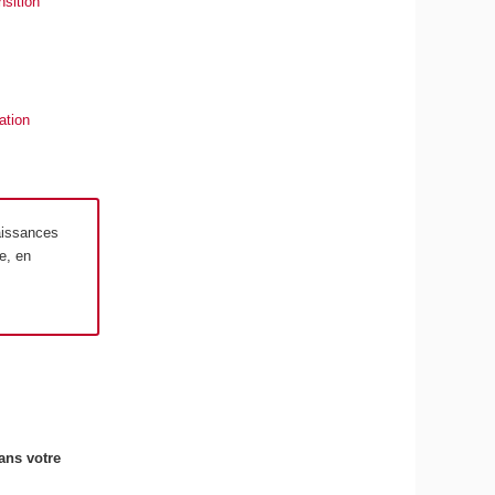
sition
ation
aissances
e, en
ans votre