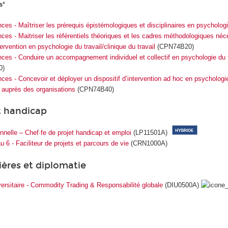
s
*
es - Maîtriser les prérequis épistémologiques et disciplinaires en psycholog
es - Maitriser les référentiels théoriques et les cadres méthodologiques néc
ntervention en psychologie du travail/clinique du travail
(CPN74B20)
es - Conduire un accompagnement individuel et collectif en psychologie du tr
0)
es - Concevoir et déployer un dispositif d’intervention ad hoc en psychologie
il auprès des organisations
(CPN74B40)
et handicap
nnelle – Chef·fe de projet handicap et emploi
(LP11501A)
 6 - Faciliteur de projets et parcours de vie
(CRN1000A)
ères et diplomatie
versitaire - Commodity Trading & Responsabilité globale
(DIU0500A)