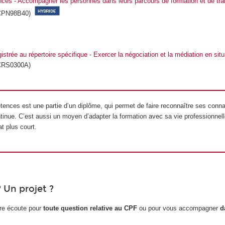
ces - Accompagner les personnes dans leurs parcours de formation et de tran
CPN98B40)
gistrée au répertoire spécifique - Exercer la négociation et la médiation en situ
RS0300A)
ences est une partie d’un diplôme, qui permet de faire reconnaître ses conn
ntinue. C’est aussi un moyen d’adapter la formation avec sa vie professionnell
at plus court.
 Un projet ?
re écoute pour
toute question relative au CPF
ou pour vous accompagner
d