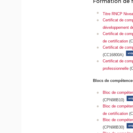
Formation de 
Titre RNCP Nivea
Certificat de com
développement de
Certificat de comp
de certification
(C
Certificat de com
(CC16800A)
Certificat de com
professionnelle
(
Blocs de compétence
Bloc de compéten
(CPN98B10)
Bloc de compétence
de certification
(C
Bloc de compéten
(CPN98B30)