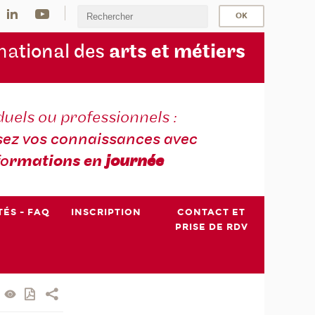
na
tional des
arts et métiers
duels ou professionnels :
sez vos connaissances avec
fo
rmations en
journée
TÉS - FAQ
INSCRIPTION
CONTACT ET
PRISE DE RDV