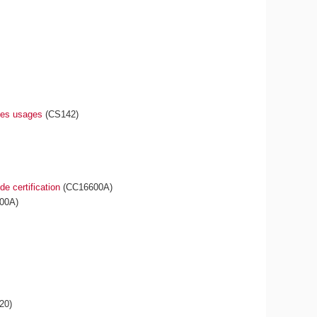
 des usages
(CS142)
e certification
(CC16600A)
00A)
20)