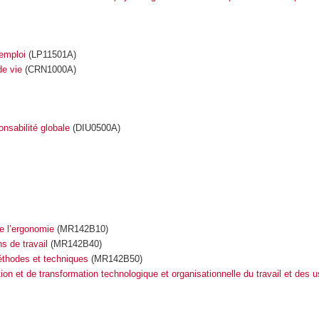
 emploi
(LP11501A)
de vie
(CRN1000A)
nsabilité globale
(DIU0500A)
e l’ergonomie
(MR142B10)
ns de travail
(MR142B40)
méthodes et techniques
(MR142B50)
on et de transformation technologique et organisationnelle du travail et des