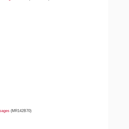
 usages
(MR142B70)